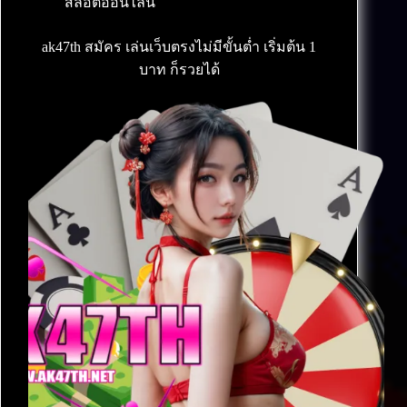
สล็อตออนไลน์
ak47th สมัคร เล่นเว็บตรงไม่มีขั้นต่ำ เริ่มต้น 1
บาท ก็รวยได้