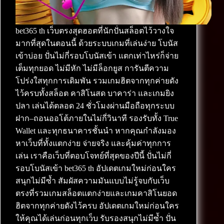
bet365 th เว็บตรงสุดฮอตที่นักปั่นสล็อตไว้วางใจ
มากที่สุดในตอนนี้ ด้วยระบบเกมที่เล่นง่าย โบนัส
เข้าบ่อย ปั่นไม่กี่รอบโบนัสเข้า แตกเท่าไหร่ก็จ่าย
เต็มทุกยอด ไม่มีหัก ไม่มีล็อกยูส การันตีความ
โปร่งใสทุกการเดิมพัน รวมเกมฮิตจากทุกค่ายดัง
ไว้ครบทั้งสล็อต คาสิโนสด บาคาร่า และเกมยิง
ปลา เล่นได้ตลอด 24 ชั่วโมงผ่านมือถือทุกระบบ
ฝาก–ถอนออโต้ภายในไม่กี่วินาที รองรับทั้ง True
Wallet และทุกธนาคารชั้นนำ หากคุณกำลังมอง
หาเว็บที่ทั้งแตกง่าย จ่ายจริง และคุ้มค่าทุกการ
เล่น เราคือเว็บที่ตอบโจทย์ที่สุดของปีนี้ ปั่นไม่กี่
รอบโบนัสเข้า bet365 th อัปเดตเกมใหม่ก่อนใคร
สนุกไม่มีซ้ำ สัมผัสความมันแบบไม่รู้จบกับเว็บ
ตรงที่รวมเกมสล็อตแตกง่ายและเกมคาสิโนยอด
ฮิตจากทุกค่ายดังไว้ครบ อัปเดตเกมใหม่ก่อนใคร
ให้คุณได้เล่นก่อนทุกเว็บ รับรองสนุกไม่มีซ้ำ ปั่น