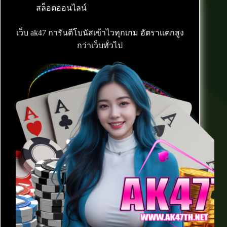
สล็อตออนไลน์
เว็บ ak47 การันตีโบนัสเข้าไวทุกเกม อัตราแตกสูง
กว่าเว็บทั่วไป