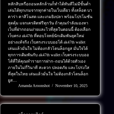
หลักสิบหรือถอนหลักล้านก็ทำได้ทันทีไม่มีขั้นต่ำ
เล่นได้ทุกเกมจากทุกค่ายในเว็บเดียว ทั้งสล็อต บา
คาร่า คาสิโนสด และเกมยิงปลา พร้อมโปรโมชั่น
สุดคุ้ม แจกเครดิตฟรีทุกวัน ถ้าคุณกำลังมองหา
เว็บที่ฝากถอนง่ายและไวที่สุดในตอนนี้ ต้องเลือก
เว็บตรง ak47th ที่ตอบโจทย์นักเดิมพันยุคใหม่
อย่างแท้จริง เว็บตรงระบบออโต้ ak47th wallet
เล่นแล้วมั่นใจ ไม่ต้องกลัวโดนล็อกยูส มั่นใจได้
ทุกการเดิมพันกับ ak47th wallet เว็บตรงระบบออ
โต้ที่ให้คุณทำรายการฝาก–ถอนได้ด้วยตัวเอง
ภายในไม่กี่วินาที สะดวก ปลอดภัย และโปร่งใส
ที่สุดในไทย เล่นแล้วมั่นใจ ไม่ต้องกลัวโดนล็อก
ยูส…
Amanda Aroonshot
November 10, 2025