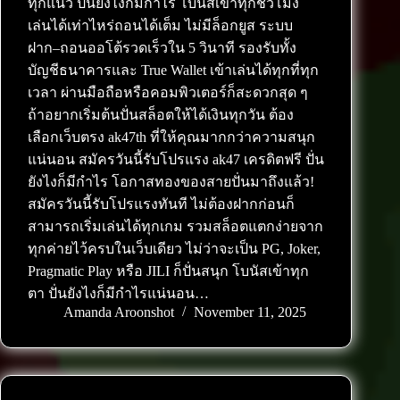
ทุกแนว ปั่นยังไงก็มีกำไร โบนัสเข้าทุกชั่วโมง
เล่นได้เท่าไหร่ถอนได้เต็ม ไม่มีล็อกยูส ระบบ
ฝาก–ถอนออโต้รวดเร็วใน 5 วินาที รองรับทั้ง
บัญชีธนาคารและ True Wallet เข้าเล่นได้ทุกที่ทุก
เวลา ผ่านมือถือหรือคอมพิวเตอร์ก็สะดวกสุด ๆ
ถ้าอยากเริ่มต้นปั่นสล็อตให้ได้เงินทุกวัน ต้อง
เลือกเว็บตรง ak47th ที่ให้คุณมากกว่าความสนุก
แน่นอน สมัครวันนี้รับโปรแรง ak47 เครดิตฟรี ปั่น
ยังไงก็มีกำไร โอกาสทองของสายปั่นมาถึงแล้ว!
สมัครวันนี้รับโปรแรงทันที ไม่ต้องฝากก่อนก็
สามารถเริ่มเล่นได้ทุกเกม รวมสล็อตแตกง่ายจาก
ทุกค่ายไว้ครบในเว็บเดียว ไม่ว่าจะเป็น PG, Joker,
Pragmatic Play หรือ JILI ก็ปั่นสนุก โบนัสเข้าทุก
ตา ปั่นยังไงก็มีกำไรแน่นอน…
Amanda Aroonshot
November 11, 2025