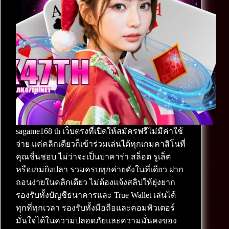
sagame168 th เว็บตรงที่เปิดให้สมัครฟรีไม่มีค่าใช้
จ่าย แค่คลิกเดียวก็เข้าร่วมเล่นได้ทุกเกมคาสิโนที่
คุณชื่นชอบ ไม่ว่าจะเป็นบาคาร่า สล็อต รูเล็ต
หรือเกมยิงปลา รวมครบทุกค่ายดังในที่เดียว ฝาก
ถอนง่ายในคลิกเดียว ไม่ต้องแจ้งสลิปให้ยุ่งยาก
รองรับทั้งบัญชีธนาคารและ True Wallet เล่นได้
ทุกที่ทุกเวลา รองรับทั้งมือถือและคอมพิวเตอร์
มั่นใจได้ในความปลอดภัยและความมั่นคงของ