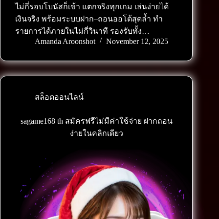
ไม่กี่รอบโบนัสก็เข้า แตกจริงทุกเกม เล่นง่ายได้
เงินจริง พร้อมระบบฝาก–ถอนออโต้สุดล้ำ ทำ
รายการได้ภายในไม่กี่วินาที รองรับทั้ง…
Amanda Aroonshot
November 12, 2025
สล็อตออนไลน์
sagame168 th สมัครฟรีไม่มีค่าใช้จ่าย ฝากถอน
ง่ายในคลิกเดียว