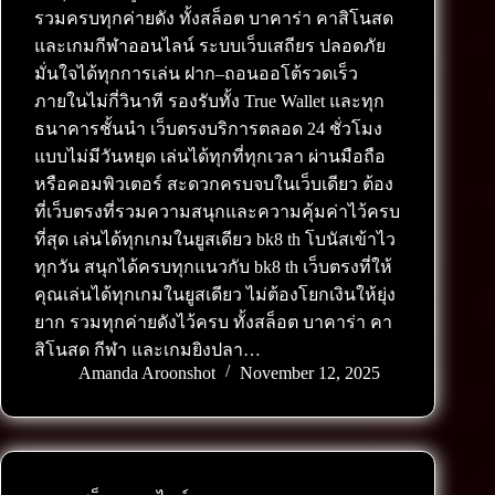
รวมครบทุกค่ายดัง ทั้งสล็อต บาคาร่า คาสิโนสด
และเกมกีฬาออนไลน์ ระบบเว็บเสถียร ปลอดภัย
มั่นใจได้ทุกการเล่น ฝาก–ถอนออโต้รวดเร็ว
ภายในไม่กี่วินาที รองรับทั้ง True Wallet และทุก
ธนาคารชั้นนำ เว็บตรงบริการตลอด 24 ชั่วโมง
แบบไม่มีวันหยุด เล่นได้ทุกที่ทุกเวลา ผ่านมือถือ
หรือคอมพิวเตอร์ สะดวกครบจบในเว็บเดียว ต้อง
ที่เว็บตรงที่รวมความสนุกและความคุ้มค่าไว้ครบ
ที่สุด เล่นได้ทุกเกมในยูสเดียว bk8 th โบนัสเข้าไว
ทุกวัน สนุกได้ครบทุกแนวกับ bk8 th เว็บตรงที่ให้
คุณเล่นได้ทุกเกมในยูสเดียว ไม่ต้องโยกเงินให้ยุ่ง
ยาก รวมทุกค่ายดังไว้ครบ ทั้งสล็อต บาคาร่า คา
สิโนสด กีฬา และเกมยิงปลา…
Amanda Aroonshot
November 12, 2025